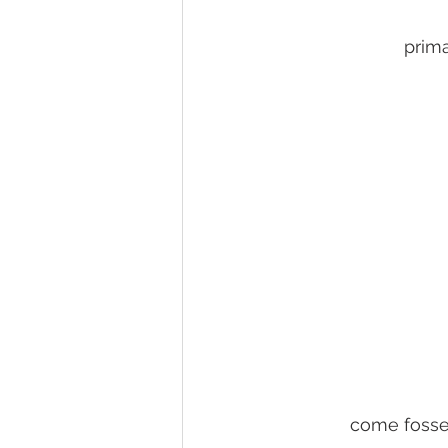
prim
come fosser