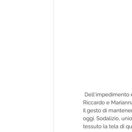
 Dell'impedimento e della forza. Una storia d'amore circondata da sorrisi e stupore. 
Riccardo e Marianna
Il gesto di mantener
oggi. Sodalizio, uni
tessuto la tela di q