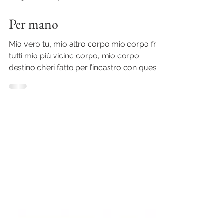
18 lug 2017
Tempo di lettura: 1 min
Per mano
Mio vero tu, mio altro corpo mio corpo fra
tutti mio più vicino corpo, mio corpo
destino ch’eri fatto per l’incastro con questo
mio ...